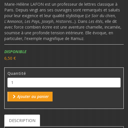
Marie-Hélène LAFON est un professeur de lettres classique à
Paris. Depuis vingt ans ses ouvrages sont remarqués et salués
pour leur exigence et leur qualité stylistique (
Le Soir du chien
,
L'Annonce
,
Les Pays
,
Joseph
,
Histoires
...). Dans
Les étés
, elle dit
avec force combien écrire est une aventure charnelle, incarnée,
soumise à une profonde tension intérieure. Elle évoque, en
particulier, l'exemple magnifique de Ramuz.
Disponibilité:
DISPONIBLE
6,50 €
Quantité
Ajouter au panier
DESCRIPTION