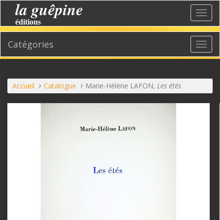
la guêpine
Aller
Bascu
au
éditions
la
contenu
navig
Catégories
Affic
le
menu
Vous
Accueil
Catalogue
Marie-Hélène LAFON,
Les étés
êtes
ici :