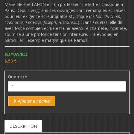
Marie-Hélène LAFON est un professeur de lettres classique à
Paris. Depuis vingt ans ses ouvrages sont remarqués et salués
pour leur exigence et leur qualité stylistique (
Le Soir du chien
,
L'Annonce
,
Les Pays
,
Joseph
,
Histoires
...). Dans
Les étés
, elle dit
avec force combien écrire est une aventure charnelle, incarnée,
soumise à une profonde tension intérieure. Elle évoque, en
particulier, l'exemple magnifique de Ramuz.
Disponibilité:
DISPONIBLE
6,50 €
Quantité
Ajouter au panier
DESCRIPTION