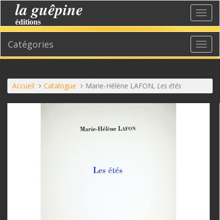
la guêpine
Aller
Bascu
au
éditions
la
contenu
navig
Catégories
Affic
le
menu
Vous
Accueil
Catalogue
Marie-Hélène LAFON,
Les étés
êtes
ici :