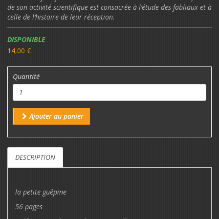
de son activité scientifique est consacrée à l‘étude des fabliaux et à
celle de l‘histoire de leur réception.
Disponibilité:
DISPONIBLE
14,00 €
Quantité
Ajouter au panier
DESCRIPTION
la petite guêpine
56 pages